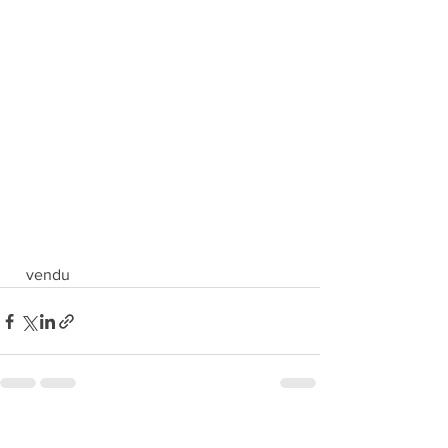
  vendu
Voir tout
Posts récents