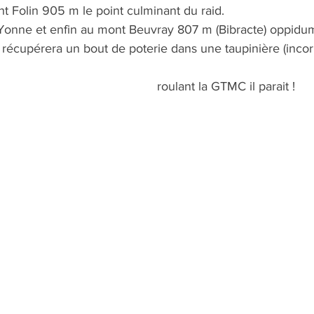
t Folin 905 m le point culminant du raid.
'Yonne et enfin au mont Beuvray 807 m (Bibracte) oppidum 
o récupérera un bout de poterie dans une taupinière (incorr
roulant la GTMC il parait !