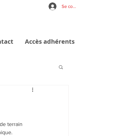
Se connecter
tact
Accès adhérents
e terrain 
nique.