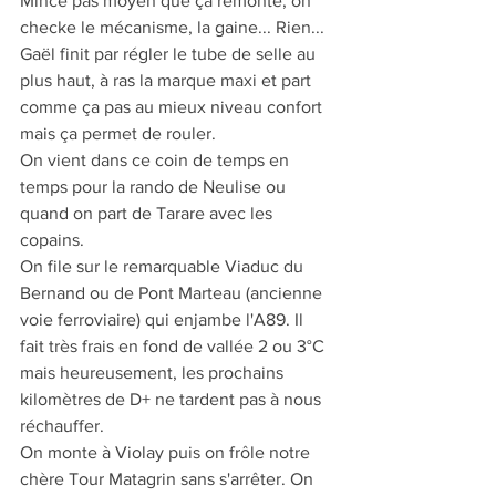
Mince pas moyen que ça remonte, on 
checke le mécanisme, la gaine... Rien...
Gaël finit par régler le tube de selle au 
plus haut, à ras la marque maxi et part 
comme ça pas au mieux niveau confort 
mais ça permet de rouler.
On vient dans ce coin de temps en 
temps pour la rando de Neulise ou 
quand on part de Tarare avec les 
copains.
On file sur le remarquable Viaduc du 
Bernand ou de Pont Marteau (ancienne 
voie ferroviaire) qui enjambe l'A89. Il 
fait très frais en fond de vallée 2 ou 3°C 
mais heureusement, les prochains 
kilomètres de D+ ne tardent pas à nous 
réchauffer.
On monte à Violay puis on frôle notre 
chère Tour Matagrin sans s'arrêter. On 