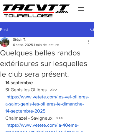
Post
Stéph T.
6 sept. 2025
1 min de lecture
Quelques belles randos
extérieures sur lesquelles
le club sera présent.
14 septembre
St Genis les Ollières   >>>  
https://www.vetete.com/les-vel-ollieres-
a-saint-genis-les-ollieres-le-dimanche-
14-septembre-2025
Chalmazel - Savigneux   >>>  
https://www.vetete.com/la-40eme-