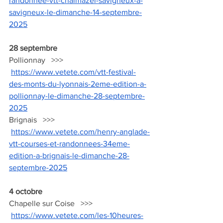
randonnee-vtt-chalmazel-savigneux-a-
savigneux-le-dimanche-14-septembre-
2025
28 septembre
Pollionnay   >>> 
https://www.vetete.com/vtt-festival-
des-monts-du-lyonnais-2eme-edition-a-
pollionnay-le-dimanche-28-septembre-
2025
Brignais   >>>  
https://www.vetete.com/henry-anglade-
vtt-courses-et-randonnees-34eme-
edition-a-brignais-le-dimanche-28-
septembre-2025
4 octobre
Chapelle sur Coise   >>>  
https://www.vetete.com/les-10heures-