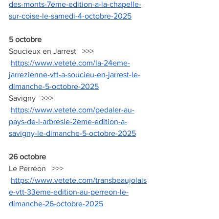
des-monts-7eme-edition-a-la-chapelle-
sur-coise-le-samedi-4-octobre-2025
5 octobre
Soucieux en Jarrest   >>>  
https://www.vetete.com/la-24eme-
jarrezienne-vtt-a-soucieu-en-jarrest-le-
dimanche-5-octobre-2025
Savigny   >>>  
https://www.vetete.com/pedaler-au-
pays-de-l-arbresle-2eme-edition-a-
savigny-le-dimanche-5-octobre-2025
26 octobre
Le Perréon   >>>  
https://www.vetete.com/transbeaujolais
e-vtt-33eme-edition-au-perreon-le-
dimanche-26-octobre-2025