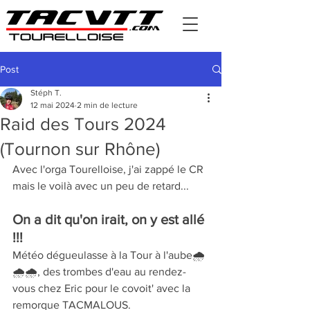
Post
Stéph T.
12 mai 2024
2 min de lecture
Raid des Tours 2024
(Tournon sur Rhône)
Avec l'orga Tourelloise, j'ai zappé le CR 
mais le voilà avec un peu de retard...
On a dit qu'on irait, on y est allé 
!!!
Météo dégueulasse à la Tour à l'aube🌧️
🌧️🌧️, des trombes d'eau au rendez-
vous chez Eric pour le covoit' avec la 
remorque TACMALOUS.