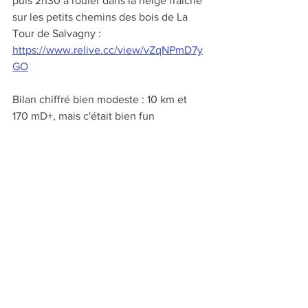
puis 2h30 à rouler dans la neige fraiche 
sur les petits chemins des bois de La 
Tour de Salvagny : 
https://www.relive.cc/view/vZqNPmD7y
GO
Bilan chiffré bien modeste : 10 km et 
170 mD+, mais c'était bien fun