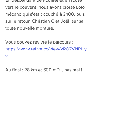
En descendant de Fouillet et en route 
vers le couvent, nous avons croisé Lolo 
mécano qui s'était couché à 3h00, puis 
sur le retour  Christian G et Joël, sur sa 
toute nouvelle monture.
Vous pouvez revivre le parcours : 
https://www.relive.cc/view/vRO7VNPL1y
v
Au final : 28 km et 600 mD+, pas mal !