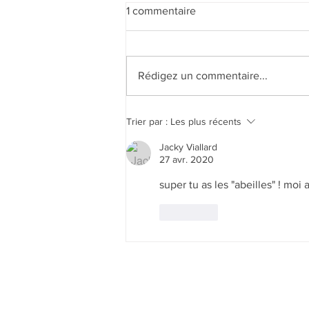
1 commentaire
Rédigez un commentaire...
Beaufortain for ever !!! 🏔️🤩🏔️
Trier par :
Les plus récents
😍
Jacky Viallard
27 avr. 2020
super tu as les "abeilles" ! moi
J'aime