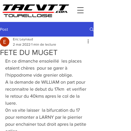
Post
Eric Leynaud
2 mai 2022
1 min de lecture
FETE DU MUGET
En ce dimanche ensoleillé  les places 
etaient chères  pour se garer à 
l'hippodrome vide grenier oblige.
A la demande de WILLIAM on part pour 
reconnaitre le debut du 17km  et verifier 
le retour du 40kms apres le col de la 
luere.
0n va vite laisser  la bifurcation du 17 
pour remonter a LARNY par le pierrier  
pour enchainer tout droit apres la petite 