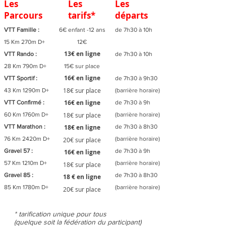
Les
Les
Les
Parcours
tarifs*
départs
VTT Famille :
6€ enfant -12 ans
de 7h30 à 10h
15 Km 270m D+
12€
13
€ en ligne
VTT Rando :
de 7h30 à 10h
28 Km 790m D+
​15€ sur place
16€ en ligne
VTT Sportif :
de 7h30 à 9h30
​18€ sur place
43 Km 1290m D+
(barrière horaire)
16€ en ligne
VTT Confirmé :
de 7h30 à 9h
60 Km 1760m D+
​18€ sur place
(barrière horaire)
VTT Marathon :
18€ en ligne
de 7h30 à 8h30
76 Km 2420m D+
(barrière horaire)
​20€ sur place
Gravel 57 :
de 7h30 à 9h
16€ en ligne
57 Km 1210m D+
(barrière horaire)
​18€ sur place
Gravel 85 :
de 7h30 à 8h30
18 € en ligne
85 Km 1780m D+
(barrière horaire)
​20€ sur place
* tarification unique pour tous
(quelque soit la fédération du participant)