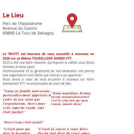
Le Lieu
Parc de l’hippodrome
Avenue du Casino
69890 La Tour de Salvagny
Le TACVTT est heureux de vous accueillir à nouveau en
2026 sur sa 40ème TOURELLOISE RANDO VTT.
2025 a été une belle réussite. Qu'importe la météo vous faites
honneur à notre sport.
L'enthousiasme et la générosité de nos bénévoles ont permis
une organisation sans faille que chacun a pu apprécier.
Nous avons à cœur de vous accueillir à nouveau sur notre
évènement VTT incontournable du mois de Mai.
"Venus en famille nous avons
"Temps magnifique, fléchage
particulièrement appréciés le
au top, organisation nickel,
cadre de jeu, ainsi que
c'est la 3ème fois que nous
l'organisation. Merci pour
venons, jamais déçus"
cette superbe rando, tout
était parfait "
"Bravo l'orga c'était au poil"
"C'était pour ma
"C'était la course à venir faire.
part la première
Pas du tout déçu du tracé super