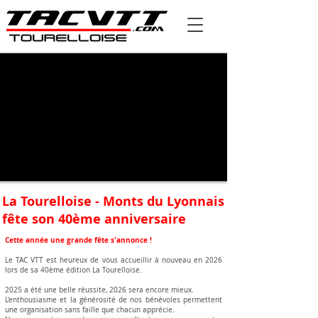
La Tourelloise - Monts du Lyonnais
fête son 40ème anniversaire
Cette année une grande fête s'annonce !
Le TAC VTT est heureux de vous accueillir à nouveau en 2026
lors de sa 40ème édition La Tourelloise.
2025 a été une belle réussite, 2026 sera encore mieux.
L'enthousiasme et la générosité de nos bénévoles permettent
une organisation sans faille que chacun apprécie.