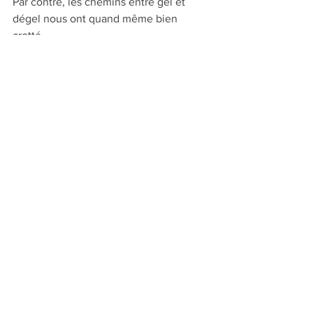
Par contre, les chemins entre gel et 
dégel nous ont quand même bien 
crotté.
Grosse séance de nettoyage au retour.
Stéphane
Voir tout
Posts récents