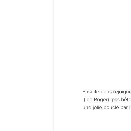
Ensuite nous rejoign
 ( de Roger)  pas bête il faut être organisé ! après le rituel du café du village nous effectuons 
une jolie boucle par 