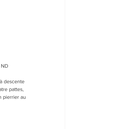
e ND 
 là descente 
re pattes, 
 pierrier au 