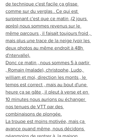
de technique c'est facile ça glisse 
comme sur du verglas . Ce qui est 
surprenant c'est que ce matin ,(2 jours 
après) nous sommes revenus sur le 
même parcours , il faisait toujours froid , 
mais plus une trace de la neige (voir les 
deux photos au même endroit à 48h 
d'ntervalle).
Donc ce matin , nous sommes 5 à partir 
, Romain (malade), christophe, Ludo, 
william et moi, direction les monts , le 
temps est correct , mais au bout d'une 
heure ça se gâte , il pleut à verse et en 
10 minutes nous aurions pu échanger 
nos tenues de VTT par des 
combinaisons de plongée.
La troupe est moins motivée, mais ça 
avance quand même, nous décidons 
néanmoins de rentrer à, la maison 