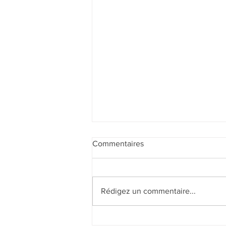
Commentaires
Rédigez un commentaire...
Beaufortain for ever !!! 🏔️🤩🏔️