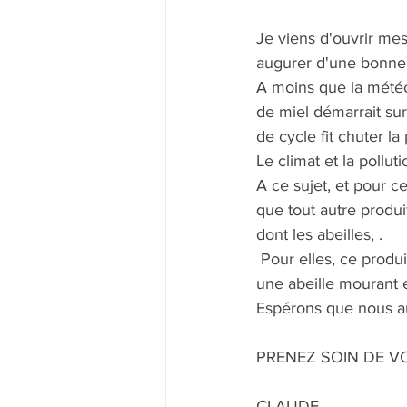
Je viens d'ouvrir mes
augurer d'une bonne 
A moins que la météo
de miel démarrait sur
de cycle fit chuter l
Le climat et la pollu
A ce sujet, et pour c
que tout autre produit
dont les abeilles, .
 Pour elles, ce produit est un poison violent, il les désoriente empéchant le retour à la ruche, 
une abeille mourant 
Espérons que nous a
PRENEZ SOIN DE V
CLAUDE