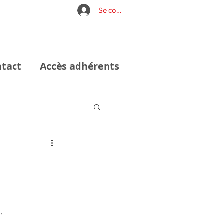
Se connecter
tact
Accès adhérents
.