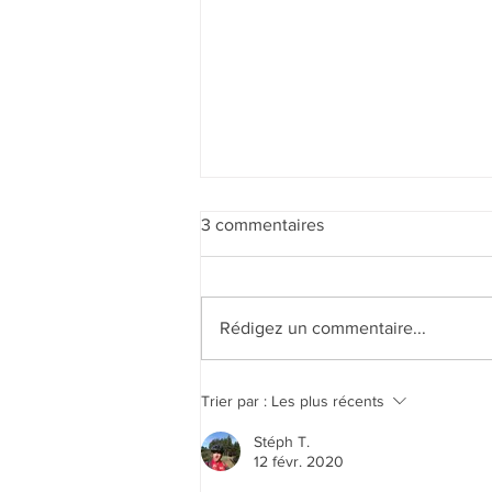
3 commentaires
Rédigez un commentaire...
Beaufortain for ever !!! 🏔️🤩🏔️
Trier par :
Les plus récents
😍
Stéph T.
12 févr. 2020