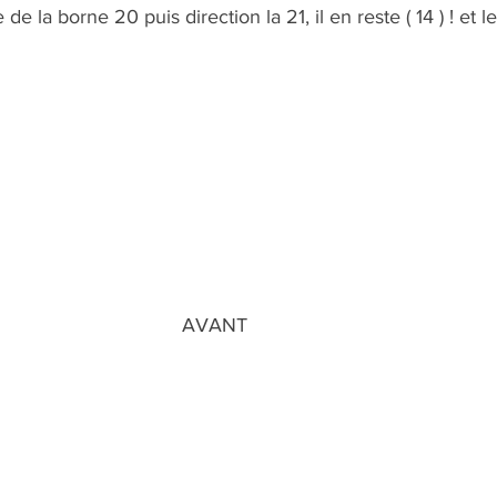
e la borne 20 puis direction la 21, il en reste ( 14 ) ! et le
                                                                  AVANT