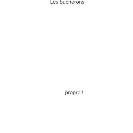
                                                                   Les bucherons
                                                                             propre !