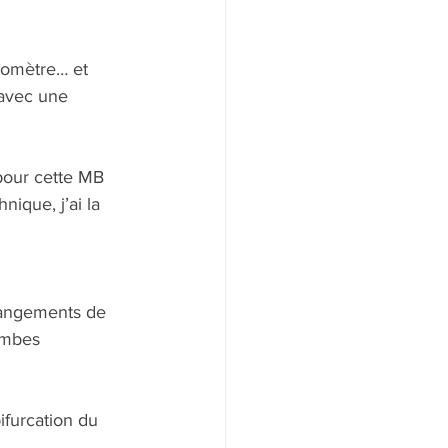
lomètre… et 
 avec une 
 pour cette MB 
nique, j’ai la 
changements de 
ambes 
ifurcation du 