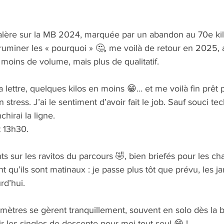
alère sur la MB 2024, marquée par un abandon au 70e ki
ruminer les « pourquoi » 🤔, me voilà de retour en 2025,
 moins de volume, mais plus de qualitatif.
la lettre, quelques kilos en moins 😁… et me voilà fin prêt
stress. J’ai le sentiment d’avoir fait le job. Sauf souci tech
chirai la ligne.
t 13h30.
ts sur les ravitos du parcours 🤣, bien briefés pour les 
qu’ils sont matinaux : je passe plus tôt que prévu, les j
rd’hui.
mètres se gèrent tranquillement, souvent en solo dès la b
ir les singles de descente pour moi tout seul 😁 !