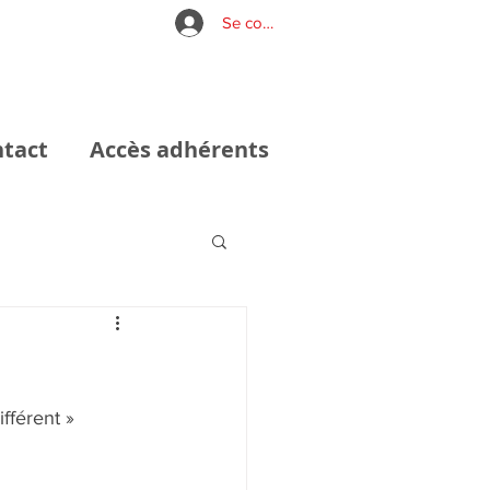
Se connecter
tact
Accès adhérents
fférent » 