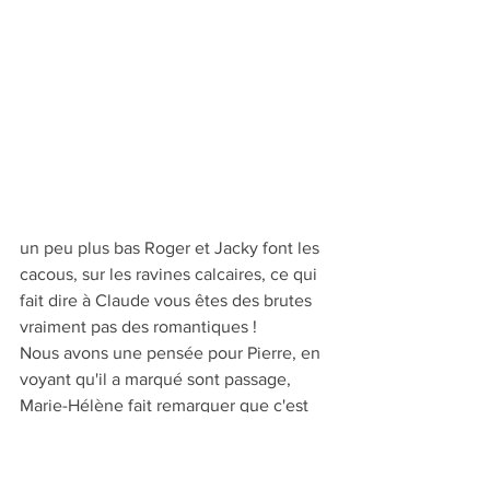
un peu plus bas Roger et Jacky font les 
cacous, sur les ravines calcaires, ce qui 
fait dire à Claude vous êtes des brutes 
vraiment pas des romantiques ! 
Nous avons une pensée pour Pierre, en 
voyant qu'il a marqué sont passage, 
Marie-Hélène fait remarquer que c'est 
PéPé et oui c'est bien lui dit Claude !
Vous parlez d'un club de "tafiotes" dès 
qu'il y en a un de tourné il est habillé 