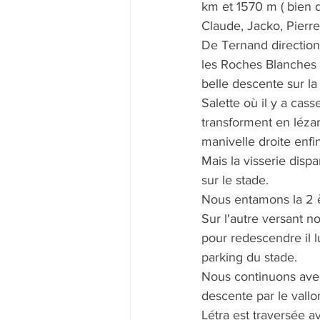
km et 1570 m ( bien d
Claude, Jacko, Pierre
De Ternand direction 
les Roches Blanches 
belle descente sur l
Salette où il y a cass
transforment en léza
manivelle droite enfi
Mais la visserie disp
sur le stade.
Nous entamons la 2 
Sur l'autre versant n
pour redescendre il l
parking du stade.
Nous continuons avec 
descente par le vallon
Létra est traversée a