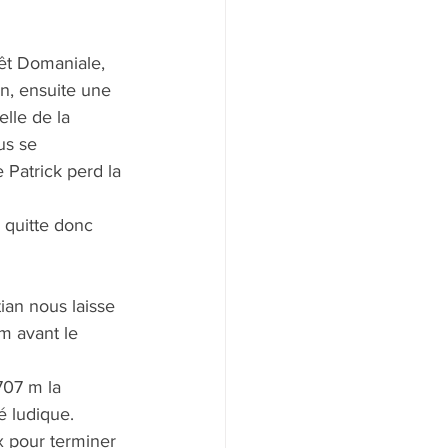
rêt Domaniale, 
n, ensuite une 
lle de la 
us se 
Patrick perd la 
 quitte donc 
ian nous laisse 
m avant le 
707 m la 
é ludique.
x pour terminer  