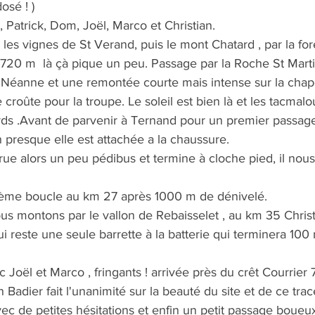
osé ! )
, Patrick, Dom, Joël, Marco et Christian.
les vignes de St Verand, puis le mont Chatard , par la fo
720 m  là çà pique un peu. Passage par la Roche St Marti
a Néanne et une remontée courte mais intense sur la chape
e croûte pour la troupe. Le soleil est bien là et les tacmalo
rds .Avant de parvenir à Ternand pour un premier passage 
n presque elle est attachée a la chaussure.
arue alors un peu pédibus et termine à cloche pied, il nous
ème boucle au km 27 après 1000 m de dénivelé.
ous montons par le vallon de Rebaisselet , au km 35 Christ
ui reste une seule barrette à la batterie qui terminera 100 
Joël et Marco , fringants ! arrivée près du crêt Courrier 
 Badier fait l'unanimité sur la beauté du site et de ce trac
vec de petites hésitations et enfin un petit passage boueu