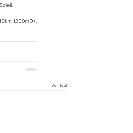
oleil.
n 40km 1200mD+.
Voir tout