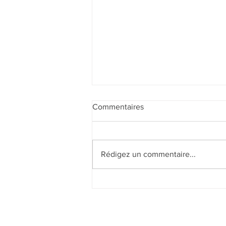
Commentaires
Rédigez un commentaire...
Beaufortain for ever !!! 🏔️🤩🏔️
😍