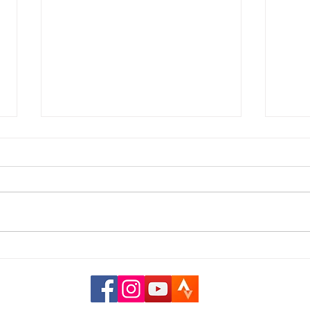
DES PYRENNEES
Gros 
ARIEGOISES A LA MER
🤩