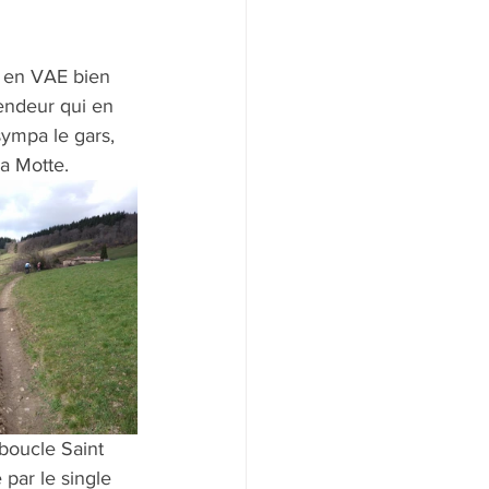
e en VAE bien 
endeur qui en 
sympa le gars, 
a Motte.
boucle Saint 
 par le single 