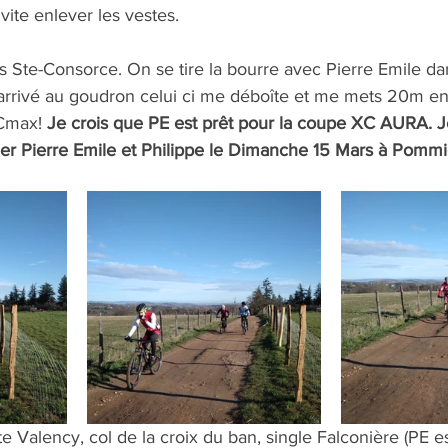
a vite enlever les vestes.
uis Ste-Consorce. On se tire la bourre avec Pierre Emile d
arrivé au goudron celui ci me déboîte et me mets 20m en
FCmax! 
Je crois que PE est prêt pour la coupe XC AURA. Je
ger Pierre Emile et Philippe le Dimanche 15 Mars à Pommier
 Valency, col de la croix du ban, single Falconière (PE est