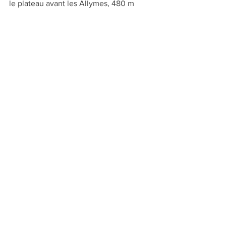
le plateau avant les Allymes, 480 m
le sentier de Trézin 600 m