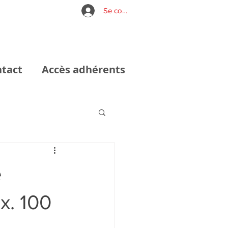
Se connecter
tact
Accès adhérents
e
x. 100