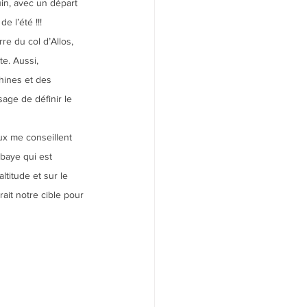
in, avec un départ 
e l’été !!!
e du col d’Allos, 
e. Aussi, 
hines et des 
age de définir le 
ux me conseillent 
bbaye qui est 
titude et sur le 
ait notre cible pour 