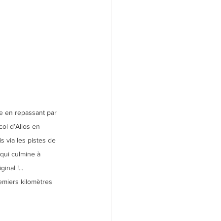
ée en repassant par 
col d’Allos en 
s via les pistes de 
 qui culmine à 
inal !...
emiers kilomètres 