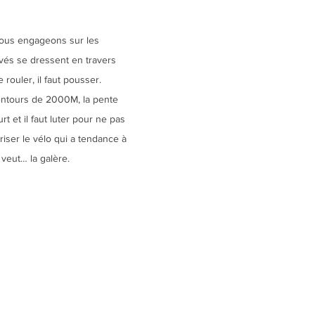
ous engageons sur les 
évés se dressent en travers 
 rouler, il faut pousser. 
ntours de 2000M, la pente 
urt et il faut luter pour ne pas 
triser le vélo qui a tendance à 
 veut… la galère.