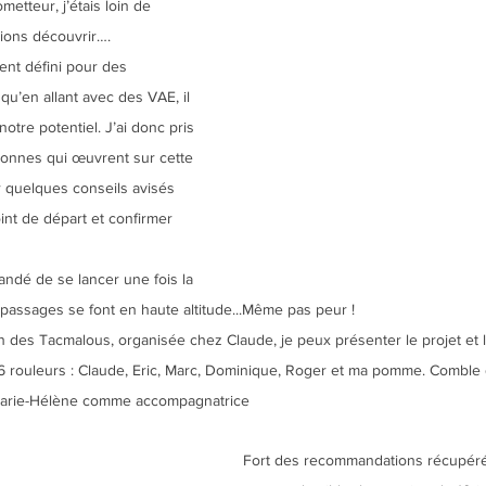
metteur, j’étais loin de 
ions découvrir….
ent défini pour des 
 qu’en allant avec des VAE, il 
notre potentiel. J’ai donc pris 
sonnes qui œuvrent sur cette 
ir quelques conseils avisés 
oint de départ et confirmer 
andé de se lancer une fois la 
 passages se font en haute altitude...Même pas peur !
n des Tacmalous, organisée chez Claude, je peux présenter le projet et l
6 rouleurs : Claude, Eric, Marc, Dominique, Roger et ma pomme. Comble 
 Marie-Hélène comme accompagnatrice 
Fort des recommandations récupéré