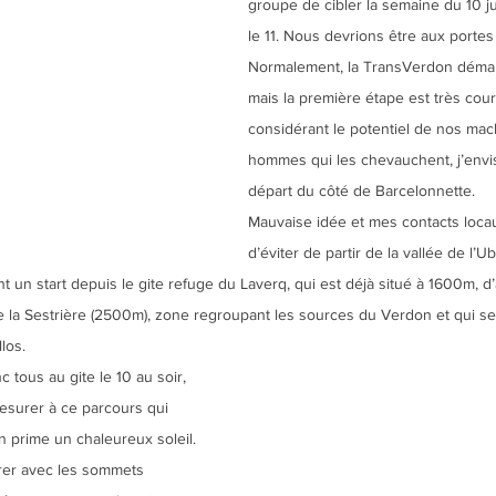
groupe de cibler la semaine du 10 ju
le 11. Nous devrions être aux portes d
Normalement, la TransVerdon démarr
mais la première étape est très court
considérant le potentiel de nos mac
hommes qui les chevauchent, j’envis
départ du côté de Barcelonnette.
Mauvaise idée et mes contacts loca
d’éviter de partir de la vallée de l’U
un start depuis le gite refuge du Laverq, qui est déjà situé à 1600m, d’al
e la Sestrière (2500m), zone regroupant les sources du Verdon et qui ser
los.
tous au gite le 10 au soir, 
esurer à ce parcours qui 
n prime un chaleureux soleil. 
rer avec les sommets 