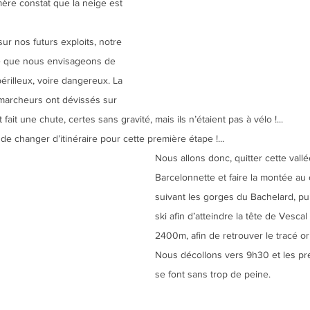
mère constat que la neige est 
ur nos futurs exploits, notre 
e que nous envisageons de 
érilleux, voire dangereux. La 
marcheurs ont dévissés sur 
ait une chute, certes sans gravité, mais ils n’étaient pas à vélo !...
changer d’itinéraire pour cette première étape !...
Nous allons donc, quitter cette vall
Barcelonnette et faire la montée au 
suivant les gorges du Bachelard, pui
ski afin d’atteindre la tête de Vescal
2400m, afin de retrouver le tracé orig
Nous décollons vers 9h30 et les pr
se font sans trop de peine.