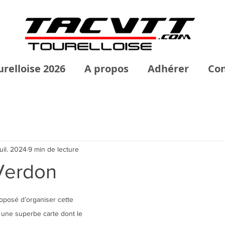
urelloise 2026
A propos
Adhérer
Con
juil. 2024
9 min de lecture
Verdon
posé d’organiser cette 
une superbe carte dont le 